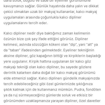
daha soluk, buğulu ve sade bir eyeliner görünümüne
kavuşmanızı sağlar. Günlük hayatında daha yalın ve dikkat
çekici olmaktan uzak bir makyaj kullananlar, kalıcı makyaj
uygulamaları arasında çoğunlukla kalıcı dipliner
uygulamalarını tercih eder.
Kalıcı dipliner nedir diye baktığımız zaman kelimenin
özünün bize çok şey ifade ettiğini görürüz. Dipliner
kelimesi, aslında sözcüğün kökeni olan “dip”, yani “alt” ya
da “taban” ifadesinden gelmektedir. Eyeliner tekniğinin
aksine dipliner, göz kapağının bittiği ve kirpiklerin başladığı
yere uygulanır. Kirpik hattına uygulanan bir kalıcı göz
makyajı tekniği olan kalıcı dipliner, bu sayede gözlere
derinlik katarken daha doğal bir kalıcı makyaj görünümü
elde etmenizi sağlar. Kalıcı diplinerı gündelik makyajınızda
tercih edebileceğiniz gibi özel günlerinizde şıklığınıza
şıklık katmak için de kullanmanız mümkün. Pudra, fondöten
ya da ruj sürmeyeceğiniz günlerde soluk ve etkisiz bir
görünümden uzaklaşmanıza yarayan dipliner, özel davetler