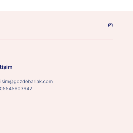
etişim
etisim@gozdebarlak.com
05545903642