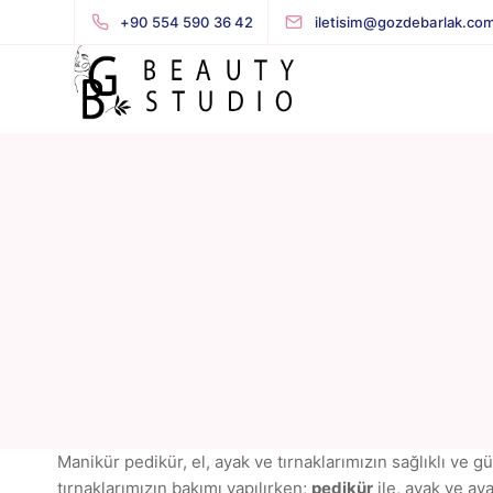
+90 554 590 36 42
iletisim@gozdebarlak.co
Manikür pedikür, el, ayak ve tırnaklarımızın sağlıklı ve 
tırnaklarımızın bakımı yapılırken;
pedikür
ile, ayak ve aya